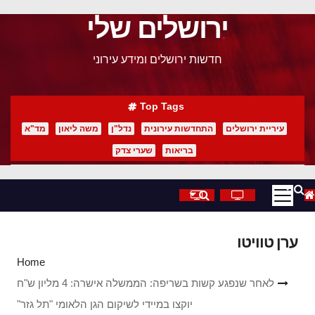
ירושלים שלי
p
o
חדשות ירושלים ומידע עירוני
t
Top Tags
עיריית ירושלים
התחדשות עירונית
נדל"ן
משה ליאון
מד"א
בריאות
שערי צדק
ערן טוויטו
Home
לאחר שנפגע קשות בשריפה: הממשלה אישרה: 4 מליון ש"ח
יוקצו במיידי לשיקום הגן הלאומי "תל גזר"