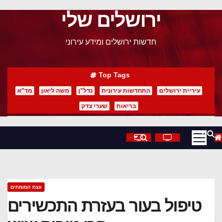
ירושלים שלי
p
o
חדשות ירושלים ומידע עירוני
t
Top Tags
עיריית ירושלים
התחדשות עירונית
נדל"ן
משה ליאון
מד"א
בריאות
שערי צדק
עצת המומחים
טיפול בעור בעזרת התכשירים