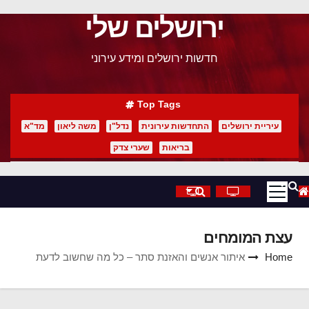
ירושלים שלי
p
o
חדשות ירושלים ומידע עירוני
t
Top Tags
עיריית ירושלים
התחדשות עירונית
נדל"ן
משה ליאון
מד"א
בריאות
שערי צדק
עצת המומחים
Home
איתור אנשים והאזנת סתר – כל מה שחשוב לדעת