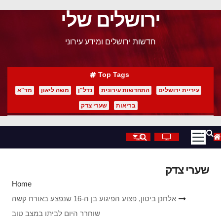
ירושלים שלי
p
o
חדשות ירושלים ומידע עירוני
t
Top Tags
עיריית ירושלים
התחדשות עירונית
נדל"ן
משה ליאון
מד"א
בריאות
שערי צדק
שערי צדק
Home
אלחנן ביטון, פצוע הפיגוע בן ה-16 שנפצע באורח קשה
שוחרר היום לביתו במצב טוב