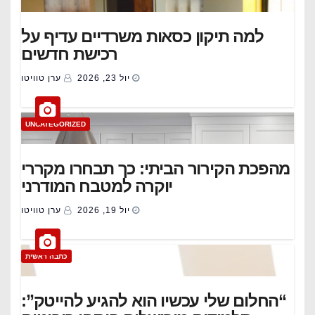
למה תיקון כסאות משרדיים עדיף על
רכישת חדשים
יול 23, 2026
ערן טוויטו
UNCATEGORIZED
מהפכת הקירור הביתי: כך תבחרו מקררי
יוקרה למטבח המודרני
יול 19, 2026
ערן טוויטו
כתבה ראשית
“החלום שלי עכשיו הוא להגיע להייטק”: