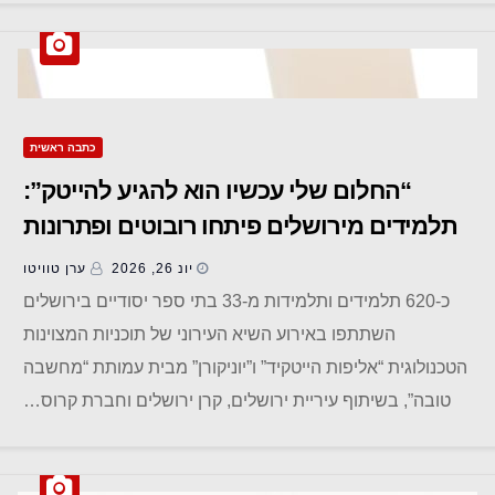
כתבה ראשית
“החלום שלי עכשיו הוא להגיע להייטק”:
תלמידים מירושלים פיתחו רובוטים ופתרונות
לקהילה
יונ 26, 2026
ערן טוויטו
כ-620 תלמידים ותלמידות מ-33 בתי ספר יסודיים בירושלים
השתתפו באירוע השיא העירוני של תוכניות המצוינות
הטכנולוגית “אליפות הייטקיד” ו”יוניקורן” מבית עמותת “מחשבה
טובה”, בשיתוף עיריית ירושלים, קרן ירושלים וחברת קרוס…