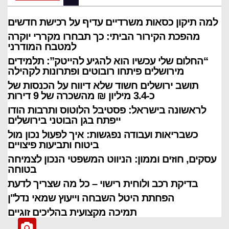
למה תיקון כסאות משרדיים עדיף על רכישת חדשים
מהפכת הקירור הביתי: כך תבחרו מקררי יוקרה
למטבח המודרני
“החלום שלי עכשיו הוא להגיע להייטק”: תלמידים
מירושלים פיתחו רובוטים ופתרונות לקהילה
תושב ירושלים חשוד שלא דיווח על הכנסות של
כ-3.4 מיליון ₪ מהשכרה של 9 דירות
לראשונה בישראל: פסטיבל הלוטוס ותרבות הודו
ייפתח בגן הבוטני בירושלים
כשבריאות ועבודה נפגשות: איך לפעול נכון מול
ביטוח ותביעות פיצויים
כתבה ראשית
“החלום שלי עכשיו הוא להגיע להייטק”:
עסקים, חוזים וממון: הניווט המשפטי הנכון לצמיחה
בטוחה
תלמידים מירושלים פיתחו רובוטים
בדיקת רכב ולוחית רישוי – כל מה שצריך לדעת
ופתרונות לקהילה
הפחתת היטל השבחה וייעוץ שמאי נדל"ן
יונ 26, 2026
ערן טוויטו
תמיכה מקצועית בהליכים זוגיים