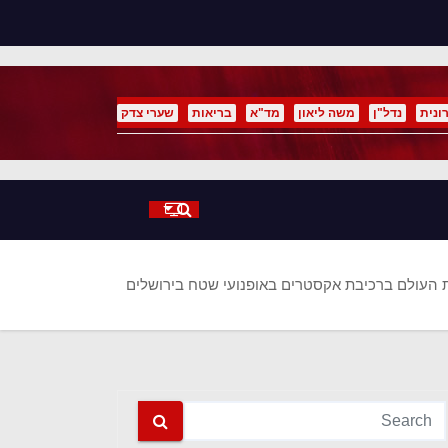
p
o
t
ונית
נדל"ן
משה ליאון
מד"א
בריאות
שערי צדק
 העולם ברכיבת אקסטרים באופנועי שטח בירושלים