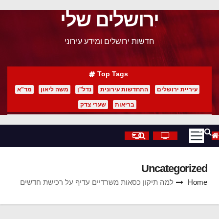
ירושלים שלי
p
o
חדשות ירושלים ומידע עירוני
t
Top Tags
עיריית ירושלים
התחדשות עירונית
נדל"ן
משה ליאון
מד"א
בריאות
שערי צדק
Uncategorized
Home
למה תיקון כסאות משרדיים עדיף על רכישת חדשים