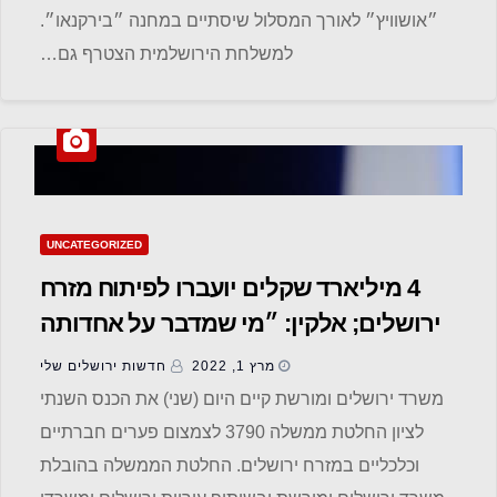
״אושוויץ״ לאורך המסלול שיסתיים במחנה ״בירקנאו״.
למשלחת הירושלמית הצטרף גם…
UNCATEGORIZED
4 מיליארד שקלים יועברו לפיתוח מזרח
ירושלים; אלקין: ״מי שמדבר על אחדותה
של ירושלים לא יכול להסיר אחריות
מרץ 1, 2022
חדשות ‫ירושלים שלי
מהאנשים שם״
משרד ירושלים ומורשת קיים היום (שני) את הכנס השנתי
לציון החלטת ממשלה 3790 לצמצום פערים חברתיים
וכלכליים במזרח ירושלים. החלטת הממשלה בהובלת