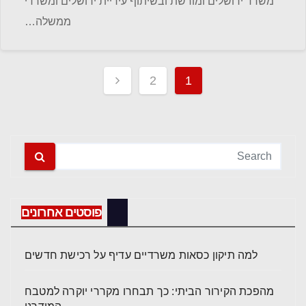
משרד ירושלים ומורשת ובשיתוף עיריית ירושלים ומשרדי
ממשלה…
Posts
2
1
pagination
פוסטים אחרונים
למה תיקון כסאות משרדיים עדיף על רכישת חדשים
מהפכת הקירור הביתי: כך תבחרו מקררי יוקרה למטבח