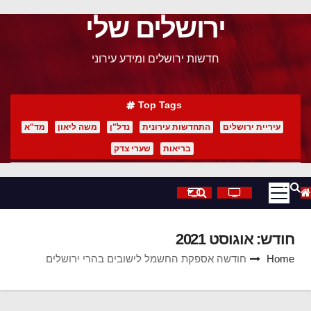
ירושלים שלי
p
o
חדשות ירושלים ומידע עירוני
t
Top Tags
עיריית ירושלים
התחדשות עירונית
נדל"ן
משה ליאון
מד"א
בריאות
שערי צדק
חודש:
אוגוסט 2021
Home
חודשה אספקת החשמל לישובים בהרי ירושלים