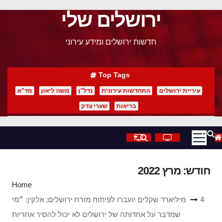
ירושלים שלי
p
o
חדשות ירושלים ומידע עירוני
t
Top Tags
עיריית ירושלים
התחדשות עירונית
נדל"ן
משה ליאון
מד"א
בריאות
שערי צדק
חודש:
מרץ 2022
Home
4 מיליארד שקלים יועברו לפיתוח מזרח ירושלים; אלקין: ״מי
שמדבר על אחדותה של ירושלים לא יכול להסיר אחריות