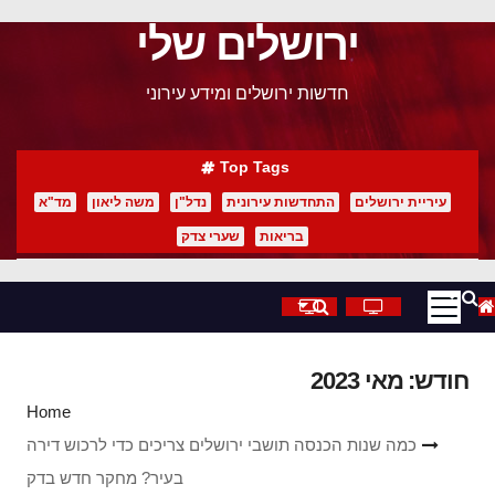
ירושלים שלי
p
o
חדשות ירושלים ומידע עירוני
t
Top Tags
עיריית ירושלים
התחדשות עירונית
נדל"ן
משה ליאון
מד"א
בריאות
שערי צדק
חודש:
מאי 2023
Home
כמה שנות הכנסה תושבי ירושלים צריכים כדי לרכוש דירה
בעיר? מחקר חדש בדק