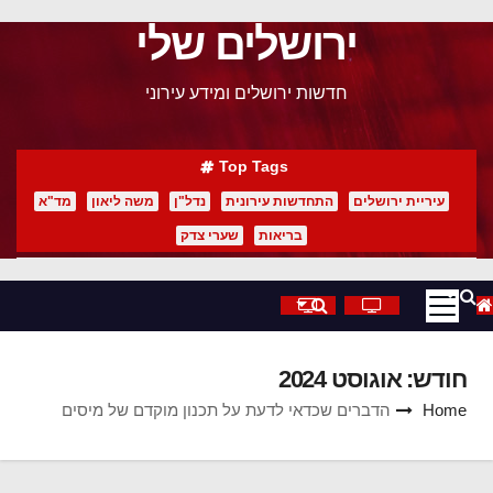
ירושלים שלי
p
o
חדשות ירושלים ומידע עירוני
t
Top Tags
עיריית ירושלים
התחדשות עירונית
נדל"ן
משה ליאון
מד"א
בריאות
שערי צדק
חודש:
אוגוסט 2024
Home
הדברים שכדאי לדעת על תכנון מוקדם של מיסים