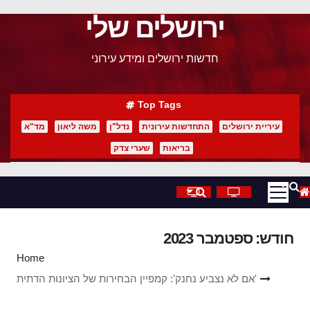
ירושלים שלי
p
o
חדשות ירושלים ומידע עירוני
t
Top Tags
עיריית ירושלים
התחדשות עירונית
נדל"ן
משה ליאון
מד"א
בריאות
שערי צדק
חודש:
ספטמבר 2023
Home
'אם לא נצביע נחנק': קמפיין הבחירות של הציונות הדתית