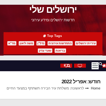
ירושלים שלי
p
o
חדשות ירושלים ומידע עירוני
t
Top Tags
עיריית ירושלים
התחדשות עירונית
נדל"ן
משה ליאון
מד"א
בריאות
שערי צדק
חודש:
אפריל 2022
Home
לראשונה: משלחת עיר הבירה תשתתף במצעד החיים