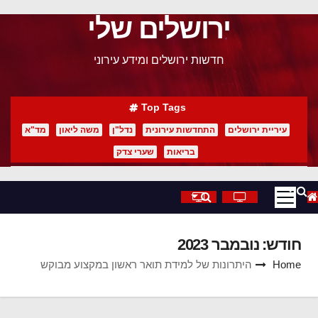
ירושלים שלי
p
o
חדשות ירושלים ומידע עירוני
t
Top Tags
עיריית ירושלים
התחדשות עירונית
נדל"ן
משה ליאון
מד"א
בריאות
שערי צדק
חודש:
נובמבר 2023
Home
היתרונות של למידת תואר ראשון במקצוע מבוקש