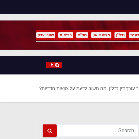
p
o
t
ונית
נדל"ן
משה ליאון
מד"א
בריאות
שערי צדק
 עורך דין נדל"ן ומה חשוב לדעת על צוואות הדדיות?