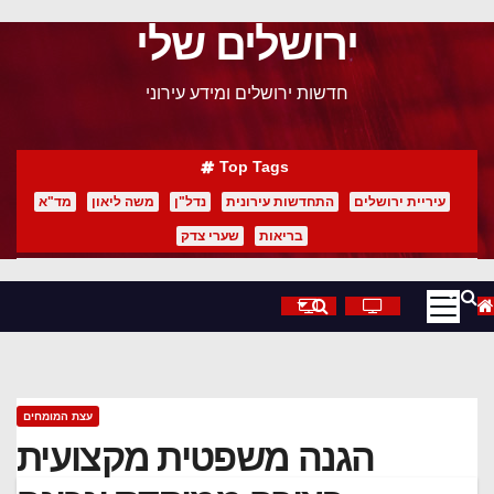
ירושלים שלי
p
o
חדשות ירושלים ומידע עירוני
t
Top Tags
עיריית ירושלים
התחדשות עירונית
נדל"ן
משה ליאון
מד"א
בריאות
שערי צדק
עצת המומחים
הגנה משפטית מקצועית