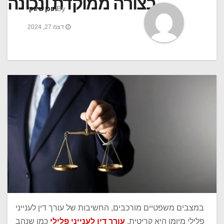
בצורה ממוקדת ונכונה
By
תוכן שיווקי
דצמ 27, 2024
במצבים משפטיים מורכבים, החשיבות של עורך דין לענייני
פלילי מיומן היא קריטית.
עורך דין לענייני פלילי
כמו שנהב