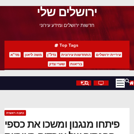
ירושלים שלי
p
o
חדשות ירושלים ומידע עירוני
t
Top Tags
עיריית ירושלים
התחדשות עירונית
נדל"ן
משה ליאון
מד"א
בריאות
שערי צדק
כתבה ראשית
פיתחו מנגנון ומשכו את כספי