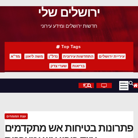
ירושלים שלי
p
o
חדשות ירושלים ומידע עירוני
t
Top Tags
עיריית ירושלים
התחדשות עירונית
נדל"ן
משה ליאון
מד"א
בריאות
שערי צדק
עצת המומחים
פתרונות בטיחות אש מתקדמים