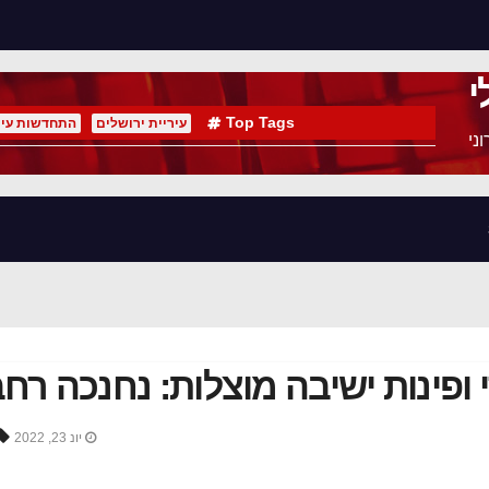
י
Top Tags
עיריית ירושלים
התחדשות עיר
ני
די ופינות ישיבה מוצלות: נחנכה 
יונ 23, 2022