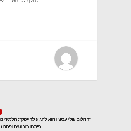
למען כלל תושבי העי
ניווט
“החלום שלי עכשיו הוא להגיע להייטק”: תלמידים
פיתחו רובוטים ופתרונ