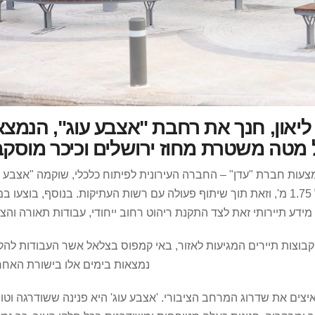
ליאון, חנך את רחבת "אצבע עוג", הנמצ
 מטה משטרת מחוז ירושלים וכיכר מוסק
ות חברת "עדן" – החברה העירונית לפיתוח כלכלי, שוקמה "אצבע עו
עמוד אבן היסטורי באורך 12 מטרים ובקוטר של 1.75 מ', וזאת תוך שיתוף פעולה עם רשות העתיקות. בנוסף, בוצע
דע תיירותי זאת לצד התקנת ריהוט רחוב ייחודי, עבודות תאורה והצ
וצות תיירים המגיעות לאזור, באי קמפוס בצלאל אשר העבודות להק
נמצאות בימים אלו בישורת האחרו
איצים את שדרוג המרחב הציבורי. 'אצבע עוג' היא פנינה ששודרגה וט