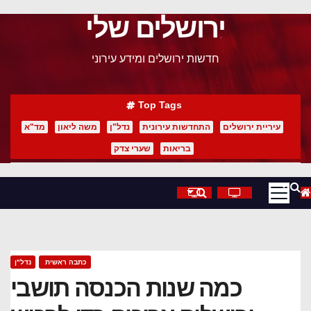
ירושלים שלי
p
o
חדשות ירושלים ומידע עירוני
t
Top Tags
עיריית ירושלים
התחדשות עירונית
נדל"ן
משה ליאון
מד"א
בריאות
שערי צדק
כתבה ראשית
נדל"ן
כמה שנות הכנסה תושבי