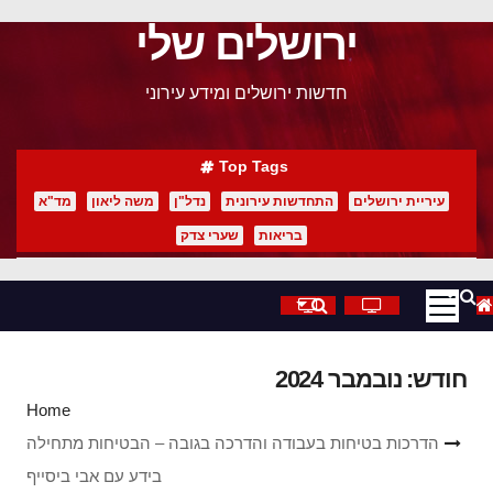
ירושלים שלי
p
o
חדשות ירושלים ומידע עירוני
t
Top Tags
עיריית ירושלים
התחדשות עירונית
נדל"ן
משה ליאון
מד"א
בריאות
שערי צדק
חודש:
נובמבר 2024
Home
הדרכות בטיחות בעבודה והדרכה בגובה – הבטיחות מתחילה
בידע עם אבי ביסייף