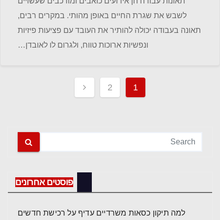
תאונות עבודה הן אירועים כואבים ומורכבים שעשויים
לשבש את שגרת החיים באופן מהותי. במקרים רבים,
תאונה בעבודה יכולה להותיר את העובד עם פציעות פיזיות
ונפשיות ארוכות טווח, ולגרום לו לאובדן…
Posts
2
1
pagination
פוסטים אחרונים
למה תיקון כסאות משרדיים עדיף על רכישת חדשים