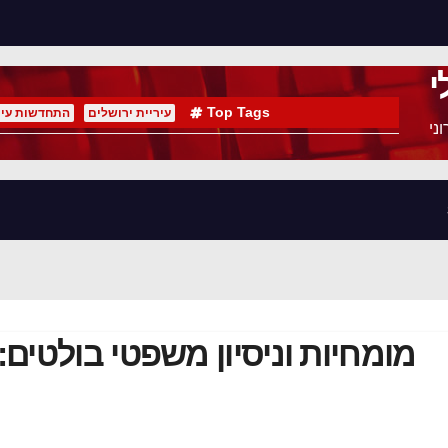
י
Top Tags
עיריית ירושלים
התחדשות עיר
ני
מומחיות וניסיון משפטי בולטים: