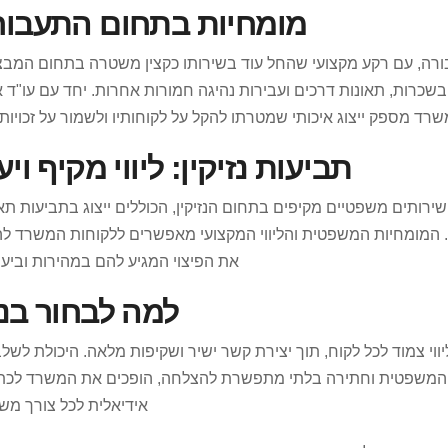
מומחיות בתחום התעבור
בורה, עם רקע מקצועי שהחל עוד בשירותו כקצין משטרה בתחום המבצ
כרות, תאונות דרכים ועבירות נהיגה חמורות אחרות. יחד עם עו"ד א
רד מספק ייצוג איכותי שמטרתו להקל על לקוחותיו ולשמור על זכויות
תביעות נזיקין: ליווי מקיף ויע
ירותים משפטיים מקיפים בתחום הנזיקין, הכוללים ייצוג בתביעות תא
ת. המומחיות המשפטית והליווי המקצועי מאפשרים ללקוחות המשרד לה
את הפיצוי המגיע להם במהירות וביעי
למה לבחור בנו
ווי צמוד לכל לקוח, תוך יצירת קשר ישיר ושקיפות מלאה. היכולת לשלב
ת המשפטית וחתירה בלתי מתפשרת להצלחה, הופכים את המשרד לכת
אידיאלית לכל צורך מש