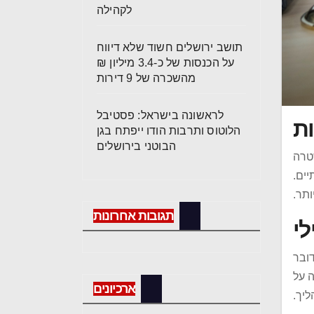
לקהילה
תושב ירושלים חשוד שלא דיווח
על הכנסות של כ-3.4 מיליון ₪
מהשכרה של 9 דירות
לראשונה בישראל: פסטיבל
ות
הלוטוס ותרבות הודו ייפתח בגן
הבוטני בירושלים
שטרה
יים.
תר.
תגובות אחרונות
י
דובר
ה על
ארכיונים
ליך.