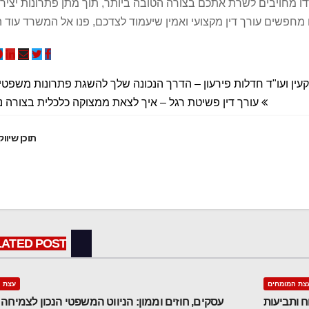
דו מחויבים לשרת אתכם בצורה הטובה ביותר, תוך מתן פתרונות יציר
חפשים עורך דין מקצועי ואמין שיעמוד לצדכם, פנו אל המשרד עוד ה
רקעין ועו"ד חדלות פירעון – הדרך הנכונה שלך להשגת פתרונות משפטי
עורך דין פשיטת רגל – איך לצאת ממצוקה כלכלית בצורה נ
תוכן שיווק
LATED POST
צת המומחים
עצת ה
ח ותביעות
עסקים, חוזים וממון: הניווט המשפטי הנכון לצמיחה