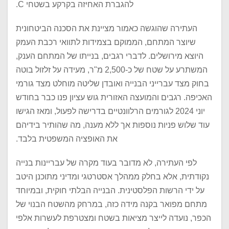
להגברת האחיזה בקרקע בשטחי C.
העתירה שהוגשה כאמור מציינת את הסכנה הביטחונית
שיוצר המתחם, הממוקם בצמידות לתוואי רכבת העמק
היוצא מירושלים. לדברי רגבים, בנייתו של המתחם הענק,
המשתרע על שטח של כ-2,500 מ"ר, מעידה על זלזול בוטה
בחוק מצד עברייני הבנייה ואובדן שליטה מוחלט מצד גורמי
האכיפה. רגבים והמועצה האזורית גוש עציון פנו כבר בחודש
יוני 2024 לגורמים הרלוונטיים בדרישה לפעול, ומאז הגישו
עוד שלוש פניות נוספות אך ללא מענה, מה שהותיר בידיהם
את האופציה המשפטית בלבד.
לפי העתירה, לא מדובר בעוד מקרה של עבריינות בנייה
נקודתית, אלא בחלק ממהלך אסטרטגי ומדיני מתוכנן היטב
על ידי הרשות הפלסטינית. הבנייה הבלתי חוקית, ובמיוחד
מתחם מפואר בקנה מידה כזה, במרחק מהשטח הבנוי של
הכפר, נועדה לייצר מציאות בשטח ומצטרפת לעשרות אלפי