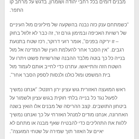
מבנים דומים בכל רחבי יהודה ושומרון, בדגש על מרחב קו
התפר.
"כשמתחם ענק כזה נבנה בהשקעה של מיליונים מול העיניים
של רשויות האכיפה ובמימון גורם זר, זה כבר לא זלזול בחוק
– זו יריקה בפנים", אומר רועי דרוקר, רכז שטח בתנועת
רגבים. "אין הסבר אחר להעלמת העין של המדינה אל מול
בנייה כל כך בוטה מלבד ההבנה שהרשויות פשוט ויתרו על
השטח הזה והתייאשו. עתרנו כדי לחייב אותם לעמוד מול
בית המשפט ומול כולנו ולנסות לספק הסבר אחר".
ראש המועצה האזורית גוש עציון ירון רוזנטל: "אנחנו נמשיך
לפעול נגד כל בנייה בלתי חוקית בגוש עציון ולשמור על
ביטחון התושבים. קצב ההריסה של מבנים אלו הואץ בשנה
האחרונה, אנחנו מודים למנהל האזרחי על כך ואנחנו נמשיך
ללוות את התהליכים כדי להבטיח שאף מבנה או מתחם לא
יאיים על האזור תוך שמירה על שטחי המועצה".