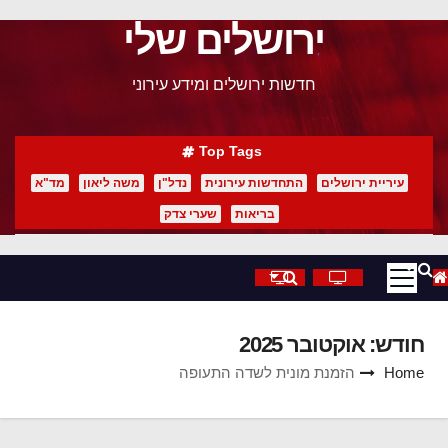
ירושלים שלי
p
o
חדשות ירושלים ומידע עירוני
t
Top Tags
עיריית ירושלים
התחדשות עירונית
נדל"ן
משה ליאון
מד"א
בריאות
שערי צדק
חודש:
אוקטובר 2025
Home
הזמנת מונית לשדה התעופה