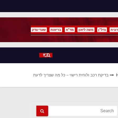
p
o
t
ונית
נדל"ן
משה ליאון
מד"א
בריאות
שערי צדק
בדיקת רכב ולוחית רישוי – כל מה שצריך לדעת