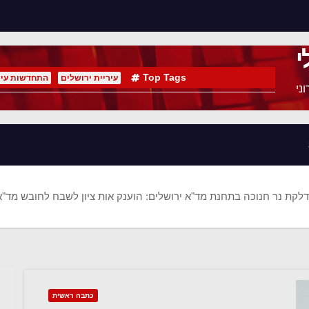
י
Top Tags
עיריית ירושלים
התחדשות עיר
ני
קת נר חנוכה בתחנת מד"א ירושלים: הוענק אות ציון לשבח לחובש מד"א
כתבה ראשית