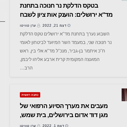
בטקס הדלקת נר חנוכה בתחנת
מד"א ירושלים: הוענק אות ציון לשבח
לחובש מד"א עופר אוחנה שנפצע
דצמ 21, 2022
ערן טוויטו
קשה בפיגוע הירי בקרית ארבע
השבוע נערך בתחנת מד"א ירושלים טקס הדלקת
נר חנוכה שני, במעמד השר המיועד לביטחון לאומי
ח"כ איתמר בן-גביר, מנכ"ל מד"א אלי בין, ראש
המועצה המקומית קרית ארבע אליהו ליבמן,
הרב…
כתבה ראשית
מעבים את מערך הסיוע הרפואי של
מגן דוד אדום בירושלים, בית שמש,
גבעת זאב וביתר עילית
דצמ 1, 2022
ערן טוויטו