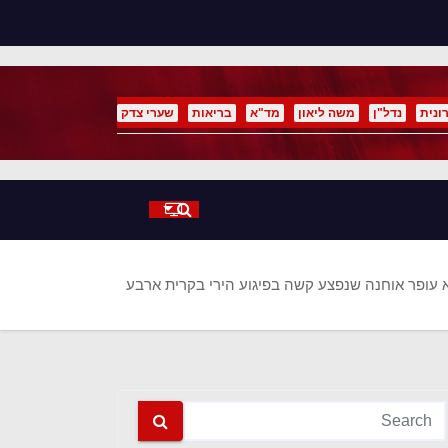
p
o
t
ונית
נדל"ן
משה ליאון
מד"א
בריאות
שערי צדק
 עופר אוחנה שנפצע קשה בפיגוע הירי בקרית ארבע