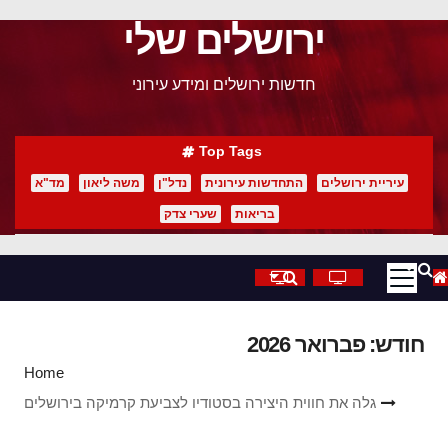
ירושלים שלי
p
o
חדשות ירושלים ומידע עירוני
t
Top Tags
עיריית ירושלים
התחדשות עירונית
נדל"ן
משה ליאון
מד"א
בריאות
שערי צדק
חודש:
פברואר 2026
Home
גלה את חווית היצירה בסטודיו לצביעת קרמיקה בירושלים