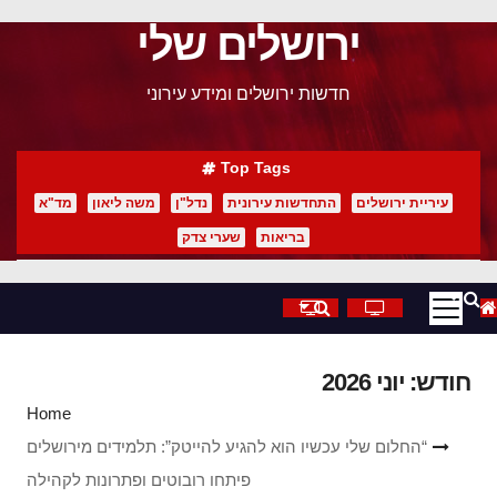
ירושלים שלי
p
o
חדשות ירושלים ומידע עירוני
t
Top Tags
עיריית ירושלים
התחדשות עירונית
נדל"ן
משה ליאון
מד"א
בריאות
שערי צדק
חודש:
יוני 2026
Home
“החלום שלי עכשיו הוא להגיע להייטק”: תלמידים מירושלים
פיתחו רובוטים ופתרונות לקהילה