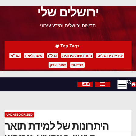
ירושלים שלי
p
o
חדשות ירושלים ומידע עירוני
t
Top Tags
עיריית ירושלים
התחדשות עירונית
נדל"ן
משה ליאון
מד"א
בריאות
שערי צדק
UNCATEGORIZED
היתרונות של למידת תואר