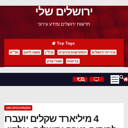
ירושלים שלי
p
o
חדשות ירושלים ומידע עירוני
t
Top Tags
עיריית ירושלים
התחדשות עירונית
נדל"ן
משה ליאון
מד"א
בריאות
שערי צדק
UNCATEGORIZED
4 מיליארד שקלים יועברו