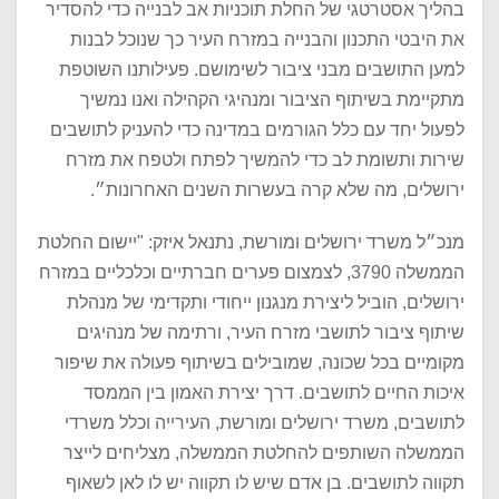
בהליך אסטרטגי של החלת תוכניות אב לבנייה כדי להסדיר
את היבטי התכנון והבנייה במזרח העיר כך שנוכל לבנות
למען התושבים מבני ציבור לשימושם. פעילותנו השוטפת
מתקיימת בשיתוף הציבור ומנהיגי הקהילה ואנו נמשיך
לפעול יחד עם כלל הגורמים במדינה כדי להעניק לתושבים
שירות ותשומת לב כדי להמשיך לפתח ולטפח את מזרח
ירושלים, מה שלא קרה בעשרות השנים האחרונות״.
מנכ״ל משרד ירושלים ומורשת, נתנאל איזק: "יישום החלטת
הממשלה 3790, לצמצום פערים חברתיים וכלכליים במזרח
ירושלים, הוביל ליצירת מנגנון ייחודי ותקדימי של מנהלת
שיתוף ציבור לתושבי מזרח העיר, ורתימה של מנהיגים
מקומיים בכל שכונה, שמובילים בשיתוף פעולה את שיפור
איכות החיים לתושבים. דרך יצירת האמון בין הממסד
לתושבים, משרד ירושלים ומורשת, העירייה וכלל משרדי
הממשלה השותפים להחלטת הממשלה, מצליחים לייצר
תקווה לתושבים. בן אדם שיש לו תקווה יש לו לאן לשאוף