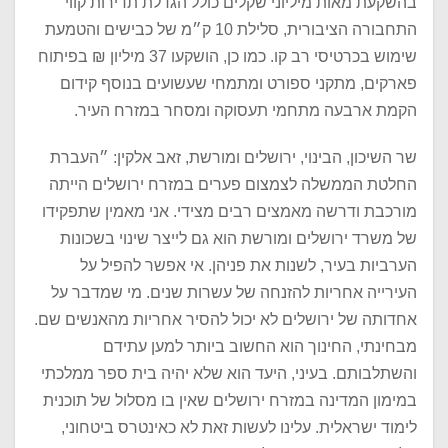
בהשקעת מאות מיליוני שקלים כולל הגדלת תדירות קווי
התחבורה הציבורית, סלילת 10 ק״מ של כבישים והטמעת
שימוש בכרטיסי רב קו. כמו כן, הושקעו 37 מיליון ₪ בפיתוח
פארקים, מתקני ספורט ומתמחי שעשועים בנוסף קידום
הקמת ארבעה מתחמי תעסוקה ומסחר במזרח העיר.
שר השיכון, הבינוי, ירושלים ומורשת, זאב אלקין: ״העברת
החלטת הממשלה לצמצום פערים במזרח ירושלים הייתה
מורכבת ודרשה מאמצים רבים מצידי. אני מאמין שתפקידו
של משרד ירושלים ומורשת הוא גם לייצר שינוי בשכונות
הערביות בעיר, לשנות את פניהן. אי אפשר להפיל על
העירייה אחריות להזנחה של עשרות שנים. מי שמדבר על
אחדותה של ירושלים לא יכול להסיר אחריות מהאנשים שם.
מבחינתי, החינוך הוא החשוב ביותר למען עתידם
והשתלבותם. בעיני, היעד הוא שלא יהיה בית ספר ממלכתי
במימון המדינה במזרח ירושלים שאין בו מסלול של תוכנית
לימוד ישראלית. עלינו לעשות זאת לא כאינטרס ביטחוני,