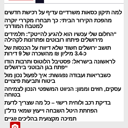
למה תיקון כסאות משרדיים עדיף על רכישת חדשים
מהפכת הקירור הביתי: כך תבחרו מקררי יוקרה
למטבח המודרני
“החלום שלי עכשיו הוא להגיע להייטק”: תלמידים
מירושלים פיתחו רובוטים ופתרונות לקהילה
תושב ירושלים חשוד שלא דיווח על הכנסות של
כ-3.4 מיליון ₪ מהשכרה של 9 דירות
לראשונה בישראל: פסטיבל הלוטוס ותרבות הודו
ייפתח בגן הבוטני בירושלים
כשבריאות ועבודה נפגשות: איך לפעול נכון מול
ביטוח ותביעות פיצויים
כתבה ראשית
“החלום שלי עכשיו הוא להגיע להייטק”:
עסקים, חוזים וממון: הניווט המשפטי הנכון לצמיחה
בטוחה
תלמידים מירושלים פיתחו רובוטים
בדיקת רכב ולוחית רישוי – כל מה שצריך לדעת
ופתרונות לקהילה
הפחתת היטל השבחה וייעוץ שמאי נדל"ן
יונ 26, 2026
ערן טוויטו
תמיכה מקצועית בהליכים זוגיים