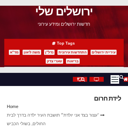
ירושלים שלי
p
o
חדשות ירושלים ומידע עירוני
t
Top Tags
עיריית ירושלים
התחדשות עירונית
נדל"ן
משה ליאון
מד"א
בריאות
שערי צדק
לידת חרום
Home
"עצור בצד אני יולדת״ תושבת העיר ילדה בדרך לבית
החולים, בשולי הכביש