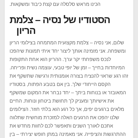
הכינו מראש סלסלה עם קצת כיבוד ומשקאות.
הסטודיו של נסיה – צלמת
הריון
שלום, אני נסיה – צלמת מקצועית המתמחה בצילומי הריון
ומשפחה. אני מזמינה אותך ליצור יחד איתי תמונות שיהפכו
לנכס משפחתי יקר ערך. ההריון הוא אחת התקופות
המיוחדות בחייך – זמן של יופי טבעי, עוצמה נשית ופריחה.
זהו רגע שראוי להנציח בצורה אומנותית ורגישה שתשקף את
הקסם הייחודי שלך. בין אם בטבע הפתוח, בסטודיו
המאובזר או בנוחות ביתך – יחד נבחר את המקום שמשקף
את אישיותך ומעניק לך תחושת ביטחון ונוחות. החיים
מלאים ברגעים יפים, אך כל רגע הוא בלתי חוזר. הצילומים
שלנו יהפכו את הרגעים האלה למזכרת מוחשית שתלווה
אתכם לאורך השנים ותאפשר לכם לחוות מחדש את
ההתרגשות והציפייה. אני מאמינה במתן חופש יצירתי – בין