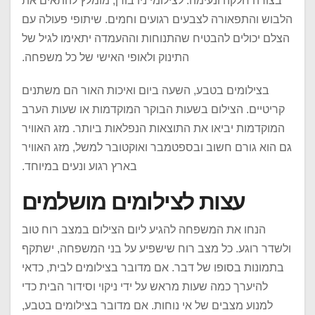
בצורה חלקה ונעימה. לצילומי ניו בורן, מומלץ להתאים את
הלבוש והתפאורה לצבעים רגועים וחמים. שיתופי פעולה עם
הצלם יכולים להבטיח שהתנוחות וההעמדה יתאימו לגיל של
התינוק ולאופי האישי של כל משפחה.
בצילומים בטבע, השעה ביום ואיכות האור הם משתנים
קריטיים. הצילום בשעות הבוקר המוקדמות או שעות הערב
המוקדמות יביאו את התוצאות הנפלאות ביותר. מזג האוויר
גם הוא גורם חשוב ובספטמבר ואוקטובר למשל, מזג האוויר
בארץ רגוע ונעים במיוחד.
עצות לצילומים מושלמים
הנחו את המשפחה להגיע ליום הצילום במצב רוח טוב
ולשדר רוגע. כל מצב רוח שישפיע על בני המשפחה, ישתקף
בתמונות בסופו של דבר. אם מדובר בצילומים לבית, כדאי
להיערך כמה שעות מראש על ידי ניקוי וסידור הבית כדי
למנוע מצבים של אי נוחות. אם מדובר בצילומים בטבע,