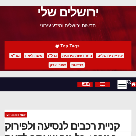
ירושלים שלי
p
o
חדשות ירושלים ומידע עירוני
t
Top Tags
עיריית ירושלים
התחדשות עירונית
נדל"ן
משה ליאון
מד"א
בריאות
שערי צדק
עצת המומחים
קניית רכבים לנסיעה ולפירוק