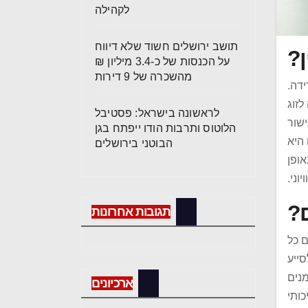
לקהילה
תושב ירושלים חשוד שלא דיווח
ן?
על הכנסות של כ-3.4 מיליון ₪
מהשכרה של 9 דירות
דה.
לזוג
לראשונה בישראל: פסטיבל
ישור
הלוטוס ותרבות הודו ייפתח בגן
היא
הבוטני בירושלים
אופן
וני.
?
תגובות אחרונות
ם כל
סייע
מנים
ארכיונים
ותי