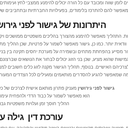
ם לזמן שווה ומכובד עם כל הורה יכולים להימנע ממצבי לחץ ועימותים
אפשר להם להתרכז בלימודים, בפעילויות החברתיות ובתחביבים של
היתרונות של גישור לפני גירוש
גות. התהליך מאפשר להימנע מהצורך בהליכים משפטיים ממושכים ויקר
ודאית יותר. כמו כן, גישור מאפשר לשמור על פרטיות, שכן ההליך מת
שור מסייע בהפחתת מתחים ובשמירה על מערכת יחסים תקינה בין בני 
גמישות שהוא מציע, שכן בני הזוג יכולים לבחור את הנושאים שברצונם 
רכיהם האישיים. בנוסף, תהליך הגישור מקנה לזוג כלים חשובים למצ
, מה שמאפשר להגיע להסדרים מותאמים ומועילים לכל הצדדים המעורב
גישור לפני גירושין
מעניק פתרון מותאם אישית לצרכים של כל 
הוא מאפשר לשמור על כבוד הדדי ולהפחית עימות
ההליך חוסך זמן ועלויות משפטיות גבו
עורכת דין גילה עי