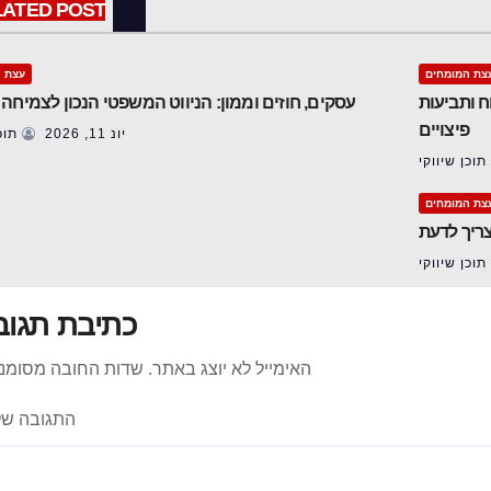
LATED POST
צת המומחים
עצת ה
ח ותביעות
עסקים, חוזים וממון: הניווט המשפטי הנכון לצמיחה
פיצויים
יונ 11, 2026
תוכן
תוכן שיווקי
צת המומחים
צריך לדעת
תוכן שיווקי
כתיבת תגוב
האימייל לא יוצג באתר.
שדות החובה מסומנ
התגובה ש