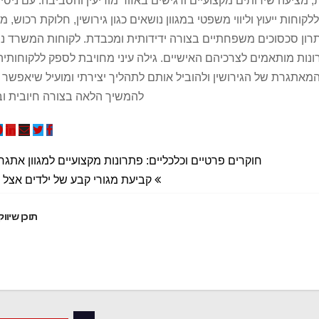
, מציעה שירותים מקצועיים ורגישים באזור מודיעין והסביבה. עם ניסיו
ות ייעוץ וליווי משפטי במגוון נושאים כגון גירושין, חלוקת רכוש, מז
תרון סכסוכים משפחתיים בצורה ידידותית ומכבדת. לקוחות המשרד נה
ות מותאמים לצרכיהם האישיים. גילה עיני מחויבת לספק ללקוחותיה
אתגרת של הגירושין ולהוביל אותם לתהליך יצירתי ומועיל שיאפשר 
להמשיך הלאה בצורה חיובית וב
חוקרים פרטיים וכלכליים: פתרונות מקצועיים למגוון אתגר
קביעת מגורי קבע של ילדים אצל 
תוכן שיווק