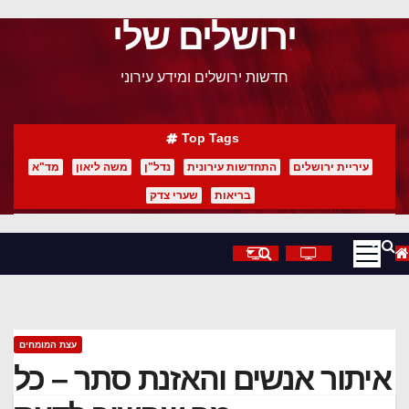
ירושלים שלי
p
o
חדשות ירושלים ומידע עירוני
t
Top Tags
עיריית ירושלים
התחדשות עירונית
נדל"ן
משה ליאון
מד"א
בריאות
שערי צדק
עצת המומחים
איתור אנשים והאזנת סתר – כל