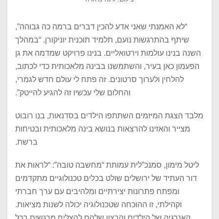
“לא האמנתי שאני אדע להכין דברים ברמה כה גבוהה”,
שיתף בהתרגשות נועם, תלמיד תוכנית יוניקורן. “במהלך
השנה בנינו עולמות וירטואליים. בנינו פרויקט שמדמה את גן
הפעמון כאן בעיר, והשתמשנו בבינה מלאכותית כדי לכתוב,
להלחין ולערוך סרטונים. זה פתח לי עולם חדש לגמרי,
והחלום שלי עכשיו זה להגיע להייטק”.
מלבד הצגת המיזמים השתתפו הילדים בסדנאות, בנו רובוט
מצייר והאזינו להרצאות בנושא בינה מלאכותית ובטיחות
ברשת.
ליטל מימון, סמנכ”לית עמותת “מחשבה טובה”: “לראות את
דור העתיד של ירושלים שולט בכלים טכנולוגיים מתקדמים
ומפתח פתרונות יצירתיים ומלהיבים עם ערך חברתי
וקהילתי, זו ההוכחה שטכנולוגיה יכולה לשנות מציאות.
האנרגיה של הילדים והרצון שלהם להצליח מרגשים בכל