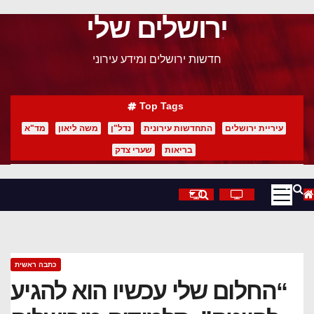
ירושלים שלי
p
o
חדשות ירושלים ומידע עירוני
t
Top Tags
עיריית ירושלים
התחדשות עירונית
נדל"ן
משה ליאון
מד"א
בריאות
שערי צדק
כתבה ראשית
“החלום שלי עכשיו הוא להגיע