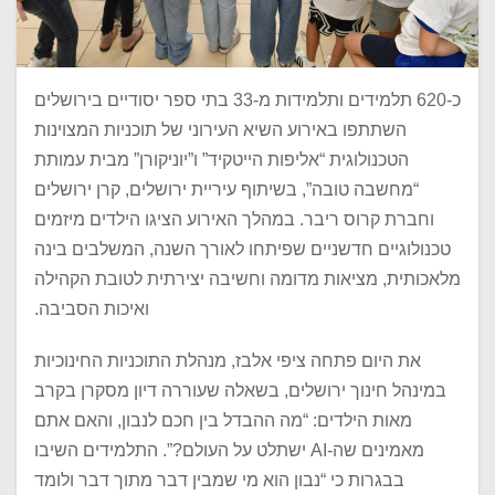
כ-620 תלמידים ותלמידות מ-33 בתי ספר יסודיים בירושלים
השתתפו באירוע השיא העירוני של תוכניות המצוינות
הטכנולוגית “אליפות הייטקיד” ו”יוניקורן” מבית עמותת
“מחשבה טובה”, בשיתוף עיריית ירושלים, קרן ירושלים
וחברת קרוס ריבר. במהלך האירוע הציגו הילדים מיזמים
טכנולוגיים חדשניים שפיתחו לאורך השנה, המשלבים בינה
מלאכותית, מציאות מדומה וחשיבה יצירתית לטובת הקהילה
ואיכות הסביבה.
את היום פתחה ציפי אלבז, מנהלת התוכניות החינוכיות
במינהל חינוך ירושלים, בשאלה שעוררה דיון מסקרן בקרב
מאות הילדים: “מה ההבדל בין חכם לנבון, והאם אתם
מאמינים שה-AI ישתלט על העולם?”. התלמידים השיבו
בבגרות כי “נבון הוא מי שמבין דבר מתוך דבר ולומד