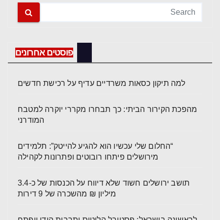
פוסטים אחרונים
למה תיקון כסאות משרדיים עדיף על רכישת חדשים
מהפכת הקירור הביתי: כך תבחרו מקררי יוקרה למטבח
המודרני
“החלום שלי עכשיו הוא להגיע להייטק”: תלמידים
מירושלים פיתחו רובוטים ופתרונות לקהילה
תושב ירושלים חשוד שלא דיווח על הכנסות של כ-3.4
מיליון ₪ מהשכרה של 9 דירות
לראשונה בישראל: פסטיבל הלוטוס ותרבות הודו ייפתח