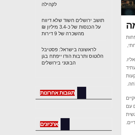
לקהילה
תושב ירושלים חשוד שלא דיווח
ה
על הכנסות של כ-3.4 מיליון ₪
מהשכרה של 9 דירות
פחות
תי,
לראשונה בישראל: פסטיבל
הלוטוס ותרבות הודו ייפתח בגן
יו.
הבוטני בירושלים
עתיד
עות
לחה.
תגובות אחרונות
יים
ם עם
שית
ים.
ארכיונים