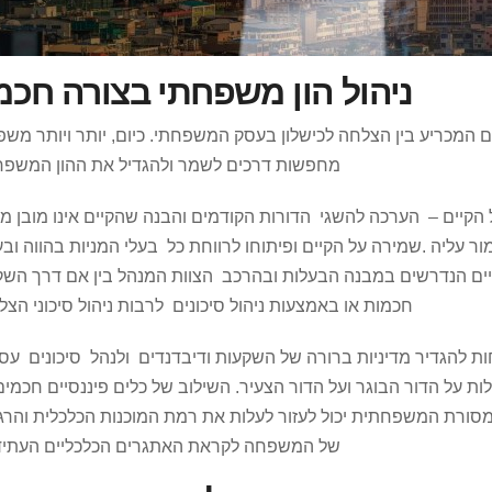
ניהול הון משפחתי בצורה חכמ
רם המכריע בין הצלחה לכישלון בעסק המשפחתי. כיום, יותר ויותר מש
מחפשות דרכים לשמר ולהגדיל את ההון המשפח
יים – הערכה להשגי הדורות הקודמים והבנה שהקיים אינו מובן מאל
 עליה .שמירה על הקיים ופיתוחו לרווחת כל בעלי המניות בהווה וב
ים הנדרשים במבנה הבעלות ובהרכב הצוות המנהל בין אם דרך השק
חכמות או באמצעות ניהול סיכונים לרבות ניהול סיכוני הצ
 להגדיר מדיניות ברורה של השקעות ודיבדנדים ולנהל סיכונים עסק
ות על הדור הבוגר ועל הדור הצעיר. השילוב של כלים פיננסיים חכמי
סורת המשפחתית יכול לעזור לעלות את רמת המוכנות הכלכלית והרג
של המשפחה לקראת האתגרים הכלכליים העתידי