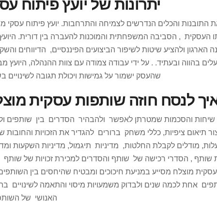
יתרונות של יועץ פיתוח עס
 התובנות והכלים הנדרשים לצמיחה והתרחבות. יועץ פיתוח עסקי מנ
ו העסקית , הסביבה המשפחתית והמוכנות להעברה בין דורית. היועץ 
 הארגון ולהציע שיטות לשיפור הביצועים הפיננסיים, הדיווחים והשק
ם בהווה ובעתיד. . על ידי עבודה צמודה עם צוות ההנהלה, היועץ מ
שהעסק ישמור על גמישות ויכולת תגובה לשינויים ב
יך לנסח חוזה שותפות עסקית מוצל
שיחות והסכמות שמטרתן לאפשר ולהבהיר הסדרים בין שותפים ול
 תיאום ציפיות, כללי משחק ברורים להגדיר את הזכויות והחובות ש
ות, מודלים לקבלת החלטות, מדיניות תיגמול, מדיניות השקעות ומדי
שותף , הסדרי רכישה של שותף והסדרים למכירת זכויות של שותף ו
עסקית מוצלח מסייע במניעת חיכוכים ומבטיח שהיחסים בין השותפים 
פים אחת לכמה שנים ולבדוק משמעויות מיסוי והתאמה לשינויים בה
האנושי של השותפ