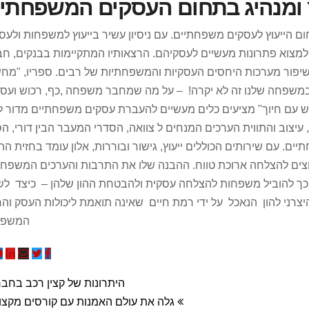
עץ ומנהיג בתחום העסקים המשפחתי
ם הייעוץ לעסקים משפחתיים. עם ניסיון עשיר בייעוץ למשפחות ולעס
פחות בארץ ובעולם למצוא פתרונות מעשיים לעסקיהם. הרצאותיו המתקיימות בבנקים, ח
לשיפור מערכות היחסים העסקיות והמשפחתיות של רבים. ספריו, "מח
משפחה שלנו זה לא יקרה! – על מה שמחבר משפחה ,כף, רכוש ועסק
 עם חיוך" מציעים כלים מעשיים להעברת עסקים משפחתיים מדור לד
צוב והתווית הערכים המנחים ל צוואה, הסדרי המעבר הבין דורי, הס
ם. עם שירותים הכוללים ייעוץ, גישור ובוררות, אלון עומד בחזית ה
נחוצים להצלחה ארוכת טווח. ההבנה שלו את התרבות והערכים המשפח
וכך להוביל משפחות להצלחה עסקית ולהבטחת ההון שלהן – כיצד לש
צרני להון הנאכל על ידי רמת חיים שאינה תואמת ליכולות העסק וה
המשפח
היתרונות של קצין רכב בחב
גלה את עולם האמנות עם קורסים מקצוע