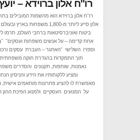
רו"ח אלון ברוידא – יו
רו"ח אלון ברוידא הוא מהשמות המובילים בתחו
אלון סייע ליותר מ-1,800 מש
ביטוח ואוניברסיטאות ברחבי העולם, תרמו 
אחת קדימה – על אנשים משפחות ועסקים" "ב
וספרו השלישי "האתגר – העברת עסקים ורכוש
תוך התמקדות בהגדרת חוקה משפחתית, עי
נאמנות, שותפות, תקנונים והסדרים משפחתיי
ומציע ללקוחותיו את הידע והניסיון ה
מאפשרת לו להציע פתרונות מותאמים אישית, 
על המנועים העסקיים ולמנוע הפיכת ההון הי
ניווט