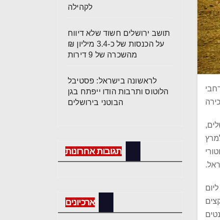
לקהילה
תושב ירושלים חשוד שלא דיווח
על הכנסות של כ-3.4 מיליון ₪
מהשכרה של 9 דירות
לראשונה בישראל: פסטיבל
כבים מקצוענים מ-10 מדינות ברחבי
הלוטוס ותרבות הודו ייפתח בגן
ירה
הבוטני בירושלים
ים,
RIDERS FOR  בהבאת אליפות העולם ברכיבת אקסטרים לראשונה לישראל ב-3 למרץ
תגובות אחרונות
טורי
ראל.
ליום
צים
ארכיונים
נטים