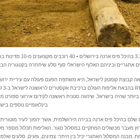
תחרות סופר אנדורו 2022 תצא לדרך ב-3.3.22 בהיכל פיס ארנה בירושלים • 40 רו
ם אתגריים וביניהם האלוף הישראלי סוף סלע שיתחרה בקטגוריה הבכ
ה קבוצת קומטק לישראל, היא משתפת הפעם פעולה עם עיריית ירושל
חברת 'אריאל' וחברת RIDER
ל ביותר שהיה בישראל, שיהווה סנונית ראשונה לקידום אירועי ספורט מו
בינלאומיים נוספים ביש
 שלם בהיכל פיס ארנה בבירה הירושלמית, אשר יהפוך לעיר מוטורית 
וץ מעבר מכשולים המתקיים במסלול סגור. האליפות תכלול מספר מק
 מבנה המסלול האתגרי יכיל בין היתר: צמיגים, גזעים, סלעים ואלמ