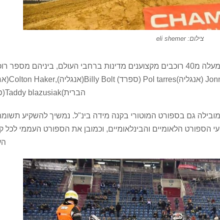
צילום: eli shemer
מסגרת אליפות העולם בסופר אנדורו, ישתתפו למעלה מ40 רוכבים מקצוענים מדינות ברחבי העולם, ביניהם מספר
בינלאומיים מן המובילים בעולם: nny walker
הברית)Taddy blazusiak(פולין)
 מובילה גם בספורט המוטורי בקנה מידה בינ"ל. נמשיך להשקיע תשומ
י הספורט הלאומיים והבינלאומיים, וכמובן את הספורט העממי לכל ק
הע