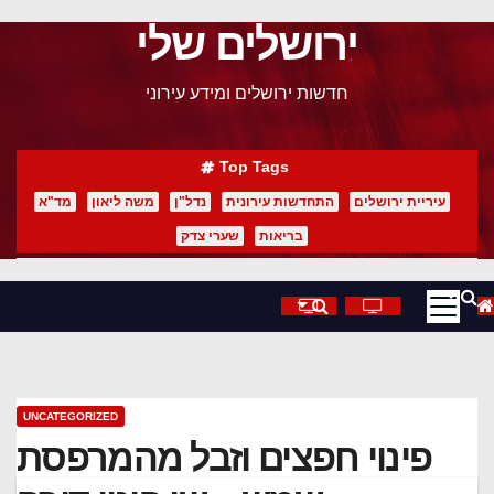
ירושלים שלי
p
o
חדשות ירושלים ומידע עירוני
t
Top Tags
עיריית ירושלים
התחדשות עירונית
נדל"ן
משה ליאון
מד"א
בריאות
שערי צדק
UNCATEGORIZED
פינוי חפצים וזבל מהמרפסת