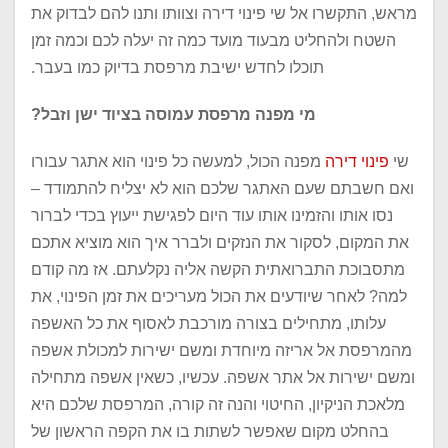
מראש, התקשרו אל שי פינוי דירה וצוותו ותנו להם לבדוק את
השטח ולהחליט מבעוד מועד כמה זה יעלה לכם וכמה זמן
תוכלו לחדש ישיבת מרפסת בדיוק כמו בעבר.
מי מפנה מרפסת עמוסה בציוד ישן וזבל
?
שי
פינוי דירה
מפנה הכול, למעשה כל פינוי הוא אתגר עבורו
ואם חשבתם שעם האתגר שלכם הוא לא יצליח להתמודד –
נסו אותו והזמינו אותו עוד היום לפגישת ייעוץ בכדי לברור
את המקום, לסקור את הנזקים ולברר איך הוא מוציא אתכם
מתסבוכת התברואתית הקשה אליה נקלעתם. אז מה קודם
למה? לאחר שיודעים את הכול מעריכים את זמן הפינוי, את
עלותו, מתחילים בצורה מורכבת לאסוף את כל האשפה
מהמרפסת אל אריזה מיוחדת ומשם ישירות למכולת אשפה
ומשם ישירות אל אתר אשפה. עכשיו, כשאין אשפה מתחילה
מלאכת הניקיון, החיטוי והנה זה קורה, המרפסת שלכם היא
בהחלט מקום שאפשר לשתות בו את הקפה הראשון של